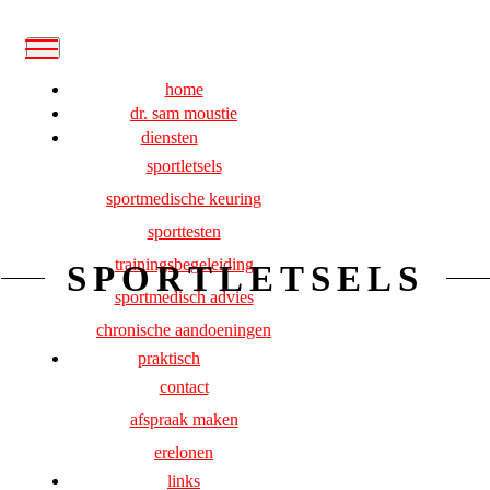
home
dr. sam moustie
diensten
sportletsels
sportmedische keuring
sporttesten
trainingsbegeleiding
SPORTLETSELS
sportmedisch advies
chronische aandoeningen
praktisch
contact
afspraak maken
erelonen
links